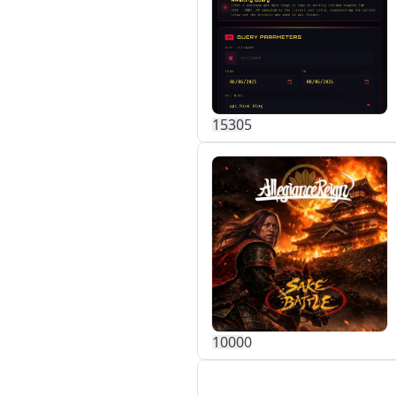
153
0
5
100
0
0