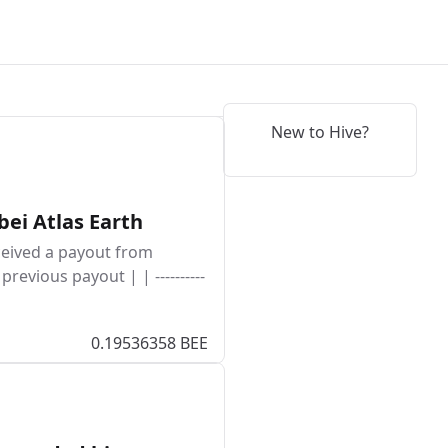
New to Hive?
bei Atlas Earth
ceived a payout from
evious payout | | ----------
0.19536358 BEE