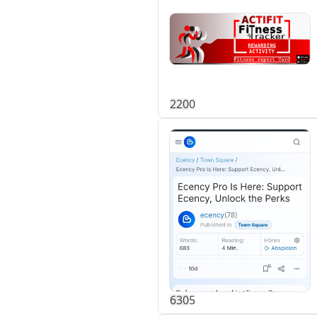
22
0
0
63
0
5