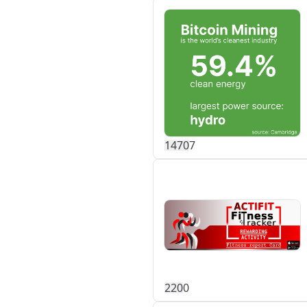
147
0
7
22
0
0