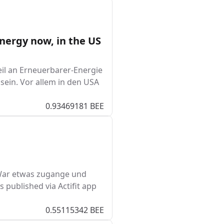
energy now, in the US
eil an Erneuerbarer-Energie
sein. Vor allem in den USA
0.93469181 BEE
 War etwas zugange und
s published via Actifit app
0.55115342 BEE