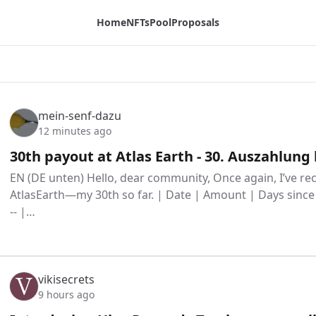
Home
NFTs
Pool
Proposals
age:
mein-senf-dazu
12 minutes ago
30th payout at Atlas Earth - 30. Auszahlung 
EN (DE unten) Hello, dear community, Once again, I’ve re
AtlasEarth—my 30th so far. | Date | Amount | Days since pr
-- |…
vikisecrets
9 hours ago