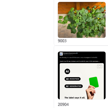
90
0
3
209
0
4