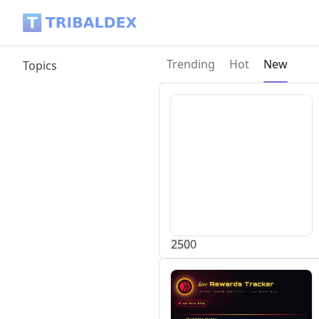
Tribaldex Blog
Current p
Trending
Hot
New
Topics
25
0
0