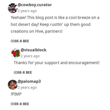
@cowboy.curator
2 years ago
Yeehaw! This blog post is like a cool breeze on a
hot desert day! Keep rustlin' up them good
creations on Hive, partners!
0
0
0E-8 BEE
@visualblock
2 years ago
Thanks for your support and encouragement!
0
0
0E-8 BEE
@palomap3
2 years ago
!PIMP
0
0
0E-8 BEE