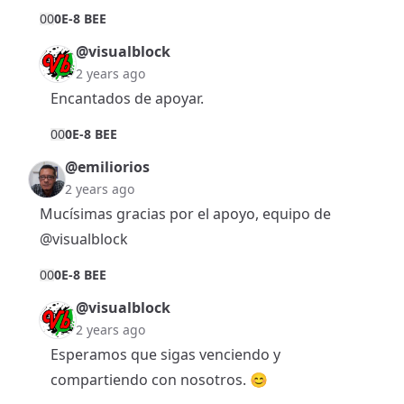
0
0
0E-8 BEE
@visualblock
2 years ago
Encantados de apoyar.
0
0
0E-8 BEE
@emiliorios
2 years ago
Mucísimas gracias por el apoyo, equipo de
@visualblock
0
0
0E-8 BEE
@visualblock
2 years ago
Esperamos que sigas venciendo y
compartiendo con nosotros. 😊