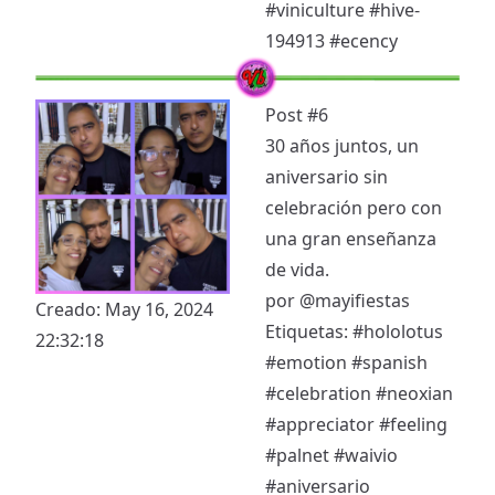
#viniculture
#hive-
194913
#ecency
Post #6
30 años juntos, un
aniversario sin
celebración pero con
una gran enseñanza
de vida.
por
@mayifiestas
Creado: May 16, 2024
Etiquetas:
#hololotus
22:32:18
#emotion
#spanish
#celebration
#neoxian
#appreciator
#feeling
#palnet
#waivio
#aniversario