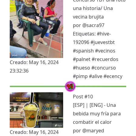
una historia/ Una
vecina brujita
por
@sacra97
Etiquetas:
#hive-
192096
#juevestbt
#spanish
#vecinos
#palnet
#recuerdos
Creado: May 16, 2024
#hueso
#concurso
23:32:36
#pimp
#alive
#ecency
Post #10
[ESP] | [ENG] - Una
bebida muy fría para
combatir el calor
por
@maryed
Creado: May 16, 2024