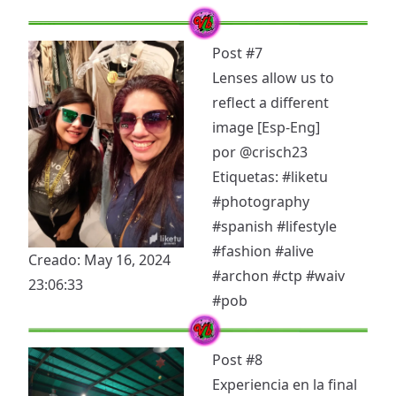
Post #7
Lenses allow us to
reflect a different
image [Esp-Eng]
por
@crisch23
Etiquetas:
#liketu
#photography
#spanish
#lifestyle
#fashion
#alive
Creado: May 16, 2024
#archon
#ctp
#waiv
23:06:33
#pob
Post #8
Experiencia en la final