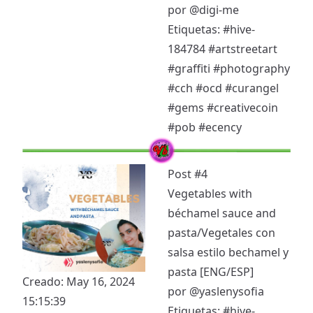
por
@digi-me
Etiquetas:
#hive-
184784
#artstreetart
#graffiti
#photography
#cch
#ocd
#curangel
#gems
#creativecoin
#pob
#ecency
Post #4
Vegetables with
béchamel sauce and
pasta/Vegetales con
salsa estilo bechamel y
pasta [ENG/ESP]
Creado: May 16, 2024
por
@yaslenysofia
15:15:39
Etiquetas:
#hive-