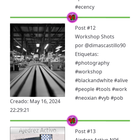
#ecency
Post #12
Workshop Shots
por
@dimascastillo90
Etiquetas:
#photography
#workshop
#blackandwhite
#alive
#people
#tools
#work
#neoxian
#vyb
#pob
Creado: May 16, 2024
22:29:21
Post #13
Ajedrez Activo N06.