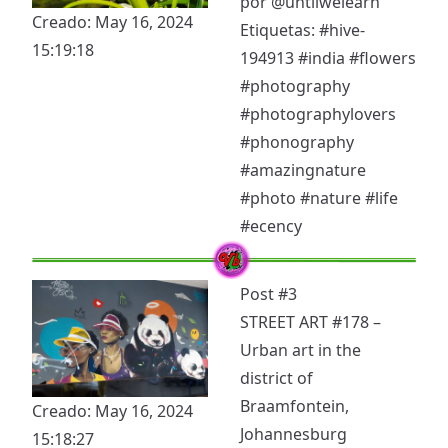
por
@untilwelearn
Creado: May 16, 2024
Etiquetas:
#hive-
15:19:18
194913
#india
#flowers
#photography
#photographylovers
#phonography
#amazingnature
#photo
#nature
#life
#ecency
Post #3
STREET ART #178 –
Urban art in the
district of
Braamfontein,
Creado: May 16, 2024
Johannesburg
15:18:27