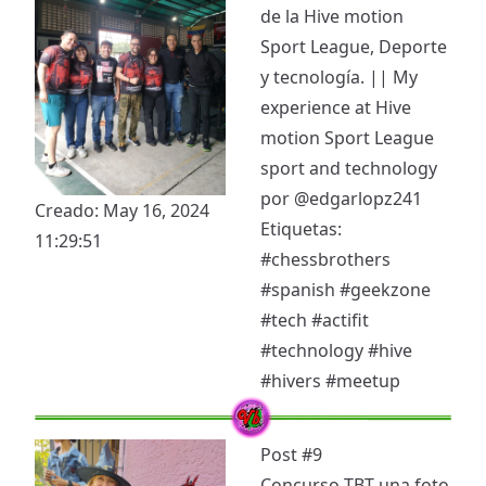
de la Hive motion
Sport League, Deporte
y tecnología. || My
experience at Hive
motion Sport League
sport and technology
por
@edgarlopz241
Creado: May 16, 2024
Etiquetas:
11:29:51
#chessbrothers
#spanish
#geekzone
#tech
#actifit
#technology
#hive
#hivers
#meetup
Post #9
Concurso TBT una foto