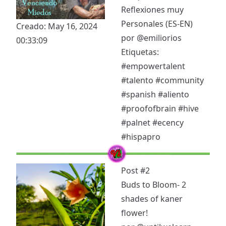
Reflexiones muy
Personales (ES-EN)
Creado: May 16, 2024
por
@emiliorios
00:33:09
Etiquetas:
#empowertalent
#talento
#community
#spanish
#aliento
#proofofbrain
#hive
#palnet
#ecency
#hispapro
Post #2
Buds to Bloom- 2
shades of kaner
flower!