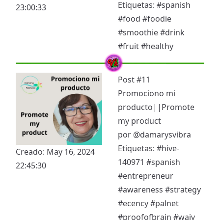
Etiquetas:
#spanish
23:00:33
#food
#foodie
#smoothie
#drink
#fruit
#healthy
Post #11
Promociono mi
producto||Promote
my product
por
@damarysvibra
Etiquetas:
#hive-
Creado: May 16, 2024
140971
#spanish
22:45:30
#entrepreneur
#awareness
#strategy
#ecency
#palnet
#proofofbrain
#waiv