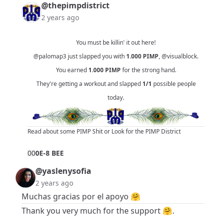
@thepimpdistrict
2 years ago
You must be killin' it out here!
@palomap3
just slapped you with
1.000
PIMP
,
@visualblock
.
You earned
1.000
PIMP
for the strong hand.
They're getting a workout and slapped
1/1
possible people
today.
Read about some PIMP Shit
or
Look for the PIMP District
0
0
0E-8 BEE
@yaslenysofia
2 years ago
Muchas gracias por el apoyo 🤗
Thank you very much for the support 🤗.