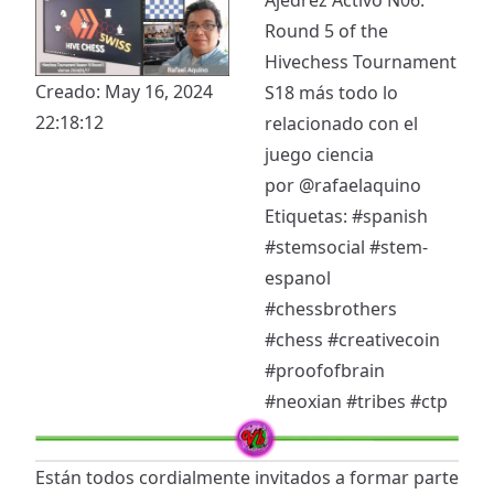
Round 5 of the
Hivechess Tournament
Creado: May 16, 2024
S18 más todo lo
22:18:12
relacionado con el
juego ciencia
por
@rafaelaquino
Etiquetas:
#spanish
#stemsocial
#stem-
espanol
#chessbrothers
#chess
#creativecoin
#proofofbrain
#neoxian
#tribes
#ctp
Están todos cordialmente invitados a formar parte