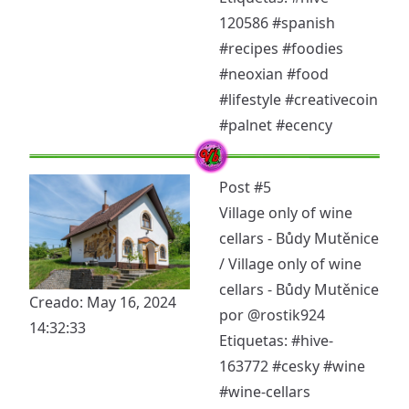
120586
#spanish
#recipes
#foodies
#neoxian
#food
#lifestyle
#creativecoin
#palnet
#ecency
Post #5
Village only of wine
cellars - Bůdy Mutěnice
/ Village only of wine
cellars - Bůdy Mutěnice
Creado: May 16, 2024
por
@rostik924
14:32:33
Etiquetas:
#hive-
163772
#cesky
#wine
#wine-cellars