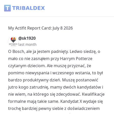
My Actifit Report Card: July 8 2026 - Tribaldex Blog
My Actifit Report Card: July 8 2026
@sk1920
last month
O Bosch, ale ja jestem padnięty. Ledwo siedzę, o
mało co nie zasnąłem przy Harrym Potterze
czytanym dzieciom. Ale muszę przyznać, że
pomimo niewyspania i wczesnego wstania, to był
bardzo produktywny dzień. Muszę postanowić
jutro kogo zatrudnię, mamy dwóch kandydatów i
nie wiem, na którego się zdecydować. Kwalifikacje
formalne mają takie same. Kandydat X wydaje się
trochę bardziej pewny siebie z doświadczeniem