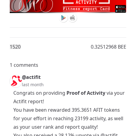
152
0
0.32512968 BEE
1 comments
@actifit
last month
Congrats on providing
Proof of Activity
via your
Actifit report!
You have been rewarded 395.3651 AFIT tokens
for your effort in reaching 23199 activity, as well
as your user rank and report quality!
You also received a 28.12% upvote via
@actifit