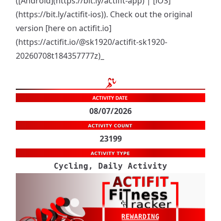
([Android](
https://bit.ly/actifit-app
) | [iOS]
(
https://bit.ly/actifit-ios
)). Check out the original
version [here on actifit.io]
(
https://actifit.io/@sk1920/actifit-sk1920-
20260708t184357777z
)_
08/07/2026
23199
Cycling, Daily Activity