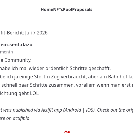
Home
NFTs
Pool
Proposals
fit-Bericht: Juli 7 2026
in-senf-dazu
t month
ebe Community,
abe ich mal wieder ordentlich Schritte geschafft.
be ich ja einige Std. Im Zug verbraucht, aber am Bahnhof
 schnell paar Schritte zusammen, vorallem wenn man erst m
Richtung geht LOL
t was published via Actifit app (
Android
|
iOS
). Check out the ori
re on actifit.io