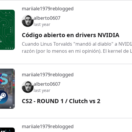
mariiale1979
reblogged
alberto0607
last year
Código abierto en drivers NVIDIA
Cuando Linus Torvalds "mandó al diablo" a NVIDIA 
razón (por lo menos en mi opinión). El kernel de 
mariiale1979
reblogged
alberto0607
last year
CS2 - ROUND 1 / Clutch vs 2
mariiale1979
reblogged