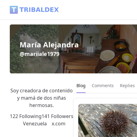
María Alejandra (@mariiale1979) - Tribaldex Blog
María Alejandra
@mariiale1979
Current page:
Blog
Comments
Replies
Soy creadora de contenido
y mamá de dos niñas
hermosas.
122 Following
141 Followers
Venezuela
x.com