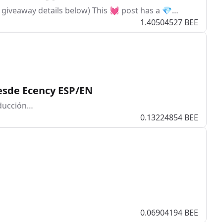
e giveaway details below) This 💓 post has a 💎…
1.40504527 BEE
esde Ecency ESP/EN
ducción…
0.13224854 BEE
0.06904194 BEE