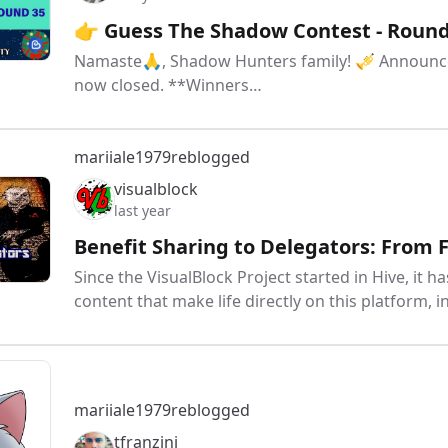
👉 Guess The Shadow Contest - Round
Namaste🙏, Shadow Hunters family! 🎺 Announc
now closed. **Winners…
mariiale1979
reblogged
visualblock
last year
Benefit Sharing to Delegators: From F
Since the VisualBlock Project started in Hive, it h
content that make life directly on this platform, 
mariiale1979
reblogged
tfranzini