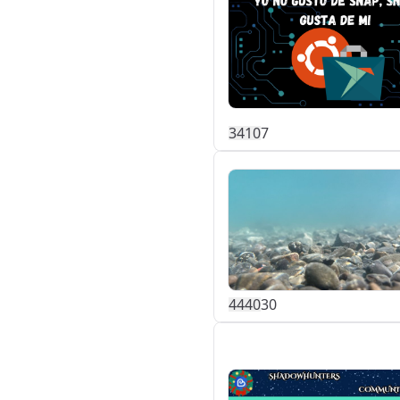
341
0
7
444
0
30