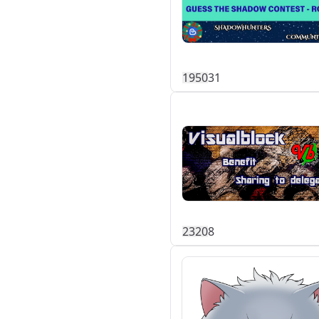
195
0
31
232
0
8