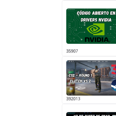
359
0
7
392
0
13