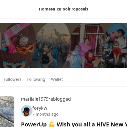
Home
NFTs
Pool
Proposals
Followers
Following
Wallet
mariiale1979
reblogged
forykw
7 months ago
PowerUp 💪 Wish you all a HiVE New 