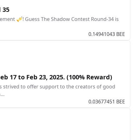
 35
ement 🎺! Guess The Shadow Contest Round-34 is
0.14941043 BEE
eb 17 to Feb 23, 2025. (100% Reward)
as strived to offer support to the creators of good
in…
0.03677451 BEE