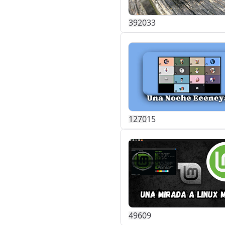
392
0
33
127
0
15
496
0
9