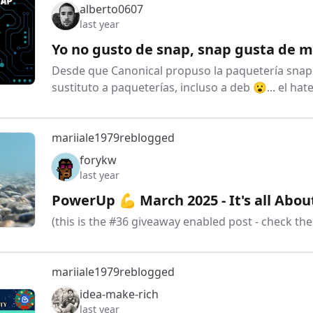
alberto0607
last year
Yo no gusto de snap, snap gusta de m
Desde que Canonical propuso la paquetería snap
sustituto a paqueterías, incluso a deb 😮... el h
mariiale1979
reblogged
forykw
last year
PowerUp 💪 March 2025 - It's all Abo
(this is the #36 giveaway enabled post - check th
mariiale1979
reblogged
idea-make-rich
last year