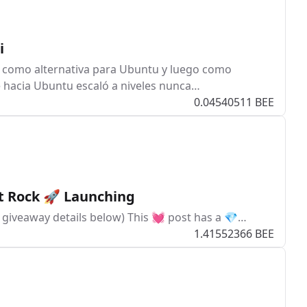
i
 como alternativa para Ubuntu y luego como
ate hacia Ubuntu escaló a niveles nunca…
0.04540511 BEE
ut Rock 🚀 Launching
e giveaway details below) This 💓 post has a 💎…
1.41552366 BEE