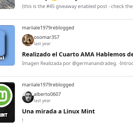
(this is the #45 giveaway enabled post - check th
mariiale1979
reblogged
osomar357
last year
Realizado el Cuarto AMA Hablemos d
Imagen Realizada por @germanandradeg. -Intro
mariiale1979
reblogged
alberto0607
last year
Una mirada a Linux Mint
!