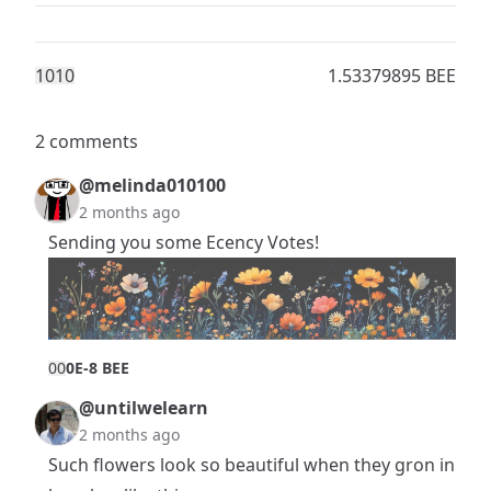
101
0
1.53379895 BEE
2 comments
@melinda010100
2 months ago
Sending you some Ecency Votes!
0
0
0E-8 BEE
@untilwelearn
2 months ago
Such flowers look so beautiful when they gron in