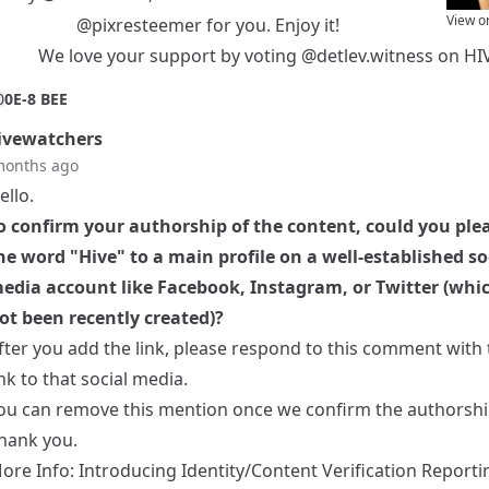
View o
@pixresteemer
for you. Enjoy it!
We love your support by voting
@detlev.witness
on
HI
0
0E-8 BEE
vewatchers
months ago
ello.
o confirm your authorship of the content, could you ple
he word "Hive" to a main profile on a well-established so
edia account like Facebook, Instagram, or Twitter (whi
ot been recently created)?
fter you add the link, please respond to this comment with
ink to that social media.
ou can remove this mention once we confirm the authorshi
hank you.
ore Info:
Introducing Identity/Content Verification Reporti