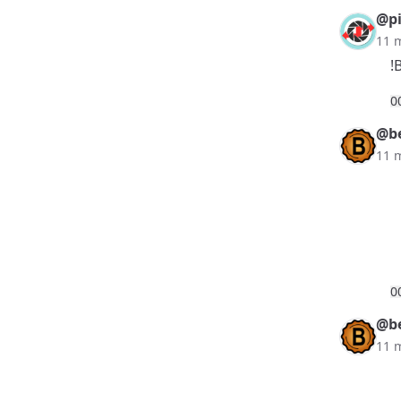
@pi
11 
!
0
@be
11 
0
@be
11 