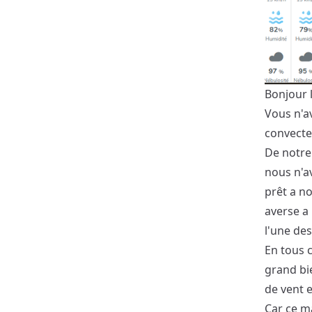
Bonjour 
Vous n'av
convecte
De notre 
nous n'a
prêt a no
averse a 
l'une des
En tous c
grand bie
de vent e
Car ce ma