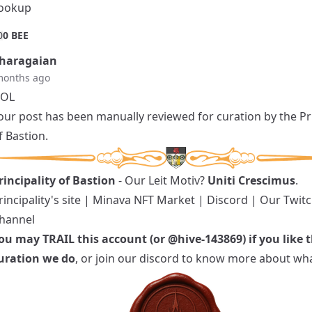
ookup
0
0 BEE
haragaian
months ago
LOL
our post has been manually reviewed for curation by the Pri
f Bastion.
rincipality of Bastion
- Our Leit Motiv?
Uniti Crescimus
.
rincipality's site
|
Minava NFT Market
|
Discord
|
Our Twit
hannel
ou may TRAIL this account (or
@hive-143869
) if you like 
uration we do
, or join our discord to know more about wh