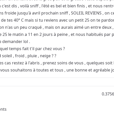
 c'est dis , voilà sniff , l'été es bel et bien finis , et nous ren
ns froide jusqu'à avril prochain sniff , SOLEIL REVIENS , on c
 de tes 40° C mais si tu reviens avec un petit 25 on te pardo
on n'as un peu craqué , mais on aurais aimé un entre deux ,
 25 le matin a 11 en 2 jours à peine , et nous habitués par p
p demander lol .
 quel temps fait t'il par chez vous ?
oleil , froid , pluie , neige ? ?
es cas restez à l'abris , prenez soins de vous , quelques soit
 vous souhaitons à toutes et tous , une bonne et agréable j
0.375
nts