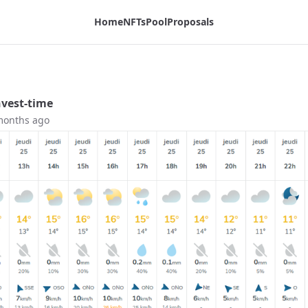
Home
NFTs
Pool
Proposals
vest-time
months ago