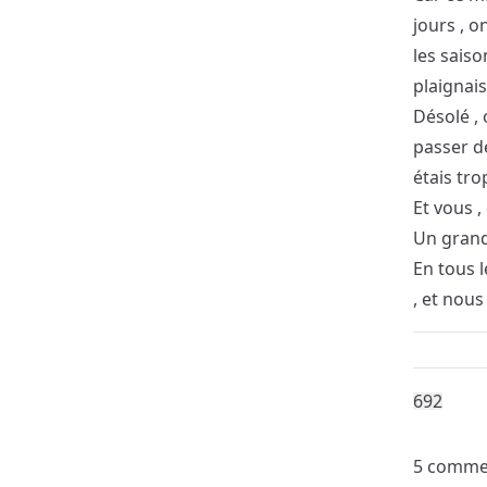
jours , on
les saiso
plaignais
Désolé , 
passer de
étais tro
Et vous ,
Un grand s
En tous l
, et nous
69
2
5 comme