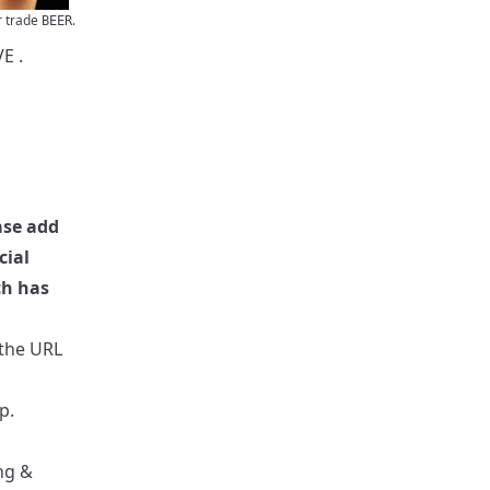
r trade
.
BEER
VE
.
ase add
cial
ch has
 the URL
p.
ng &