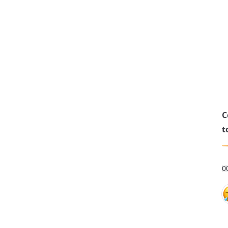
C
t
0