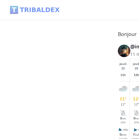
Bonjour - Tribaldex Blog
Bonjour
@in
11 