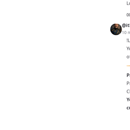
L
0
@it
10 
!
Y
o
P
P
C
Y
c