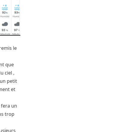
remis le
ant que
 ciel ,
un petit
ment et
i fera un
ns trop
lusieurs