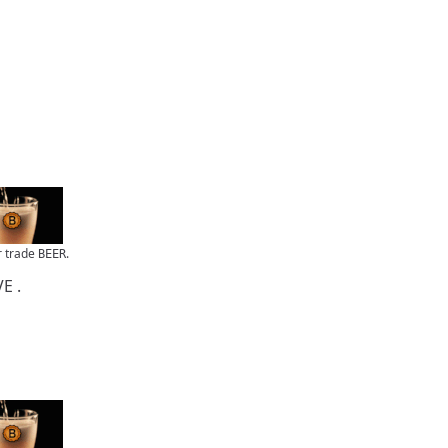
r trade
.
BEER
VE
.