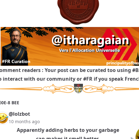
omment readers : Your post can be curated too using
#B
o interact with our community or
#FR
if you speak Frenc
0
0E-8 BEE
@lolzbot
10 months ago
Apparently adding herbs to your garbage
can makes it smell better.