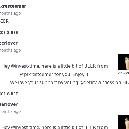
xresteemer
months ago
BEER
0
0E-8 BEE
erlover
months ago
Hey
@invest-time
, here is a little bit of
from
BEER
View o
@pixresteemer
for you. Enjoy it!
We love your support by voting
@detlev.witness
on
HI
0
0E-8 BEE
erlover
months ago
Hey
@invest-time
, here is a little bit of
from
BEER