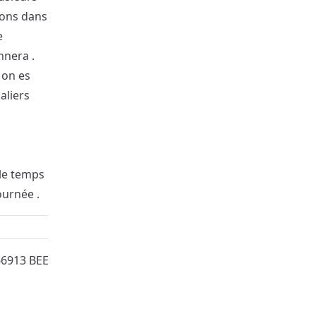
trons dans
e
nnera .
 on es
aliers
 le temps
ournée .
66913 BEE