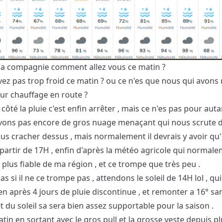
la compagnie comment allez vous ce matin ?
ez pas trop froid ce matin ? ou ce n'es que nous qui avons 
ur chauffage en route ?
côté la pluie c'est enfin arrêter , mais ce n'es pas pour aut
vons pas encore de gros nuage menaçant qui nous scrute du
us cracher dessus , mais normalement il devrais y avoir qu'
partir de 17H , enfin d'après la météo agricole qui normale
 plus fiable de ma région , et ce trompe que très peu .
as si il ne ce trompe pas , attendons le soleil de 14H lol , qu
n après 4 jours de pluie discontinue , et remonter a 16° sa
t du soleil sa sera bien assez supportable pour la saison .
tin en sortant avec le gros pull et la grosse veste depuis p