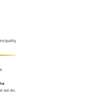
ncipality
ch
the
at we do.