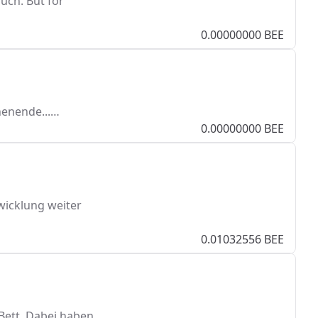
uch. But for
0.00000000 BEE
henende...…
0.00000000 BEE
twicklung weiter
0.01032556 BEE
 Bett. Dabei haben