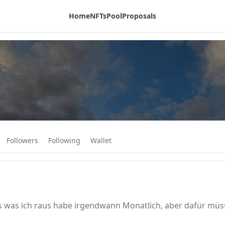
Home
NFTs
Pool
Proposals
Followers
Following
Wallet
as was ich raus habe irgendwann Monatlich, aber dafür müs