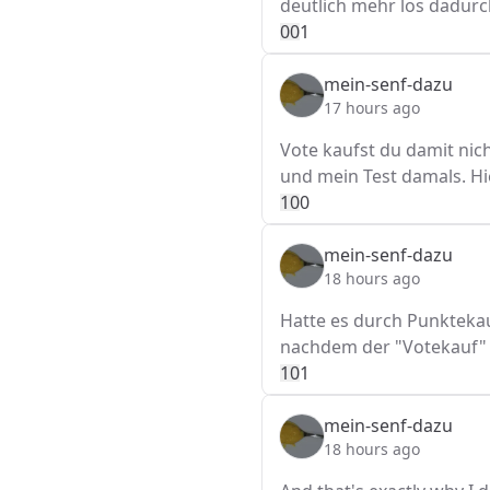
deutlich mehr los dadurc
0
0
1
mein-senf-dazu
17 hours ago
Vote kaufst du damit nich
und mein Test damals. H
1
0
0
mein-senf-dazu
18 hours ago
Hatte es durch Punktekau
nachdem der "Votekauf" 
1
0
1
mein-senf-dazu
18 hours ago