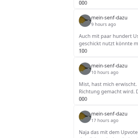
0
0
0
mein-senf-dazu
9 hours ago
Auch mit paar hundert U
geschickt nutzt könnte 
1
0
0
mein-senf-dazu
10 hours ago
Mist, hast mich erwischt
Richtung gemacht wird. 
0
0
0
mein-senf-dazu
17 hours ago
Naja das mit dem Upvotek