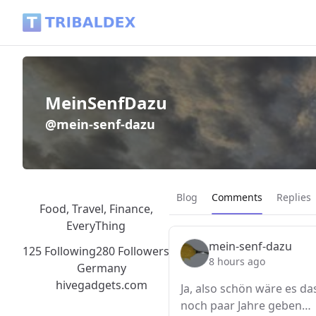
MeinSenfDazu (@mein-senf-dazu) - Tribaldex Blog
MeinSenfDazu
@mein-senf-dazu
Current page:
Blog
Comments
Replies
Food, Travel, Finance,
EveryThing
mein-senf-dazu
125 Following
280 Followers
8 hours ago
Germany
hivegadgets.com
Ja, also schön wäre es d
noch paar Jahre geben…