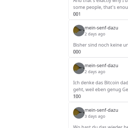
And that's exactly why I 
some people, that's enoug
0
0
1
mein-senf-dazu
2 days ago
Bisher sind noch keine 
0
0
0
mein-senf-dazu
2 days ago
Ich denke das Bitcoin dad
geht, weil eben genug G
1
0
0
mein-senf-dazu
3 days ago
Wo hast du das wieder he