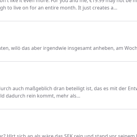
don't like it even more. For you and me, €19.99 may not be m
h to live on for an entire month. It just creates a…
unten, wilö das aber irgendwie insgesamt anheben, am Woc
urch auch maßgeblich dran beteiligt ist, das es mit der En
eld dadurch rein kommt, mehr als…
r? Hlrt sich an als wäre das SEK rein und stand vor seinem