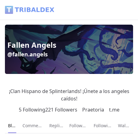
Fallen Angels (@fallen.angels) - Tribaldex Blog
Fallen Angels
@fallen.angels
¡Clan Hispano de Splinterlands! ¡Únete a los angeles
caídos!
5 Following
221 Followers
Praetoria
t.me
Current page:
Blog
Comments
Replies
Followers
Following
Wallet