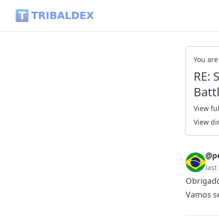
RE: Splinterlands 🐉| Double the Number of Battles?! Surviv
You are
RE: 
Batt
View ful
View di
@pe
last
Obrigado
Vamos se