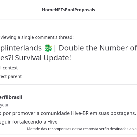
al Update! - Tribaldex Blog
Home
NFTs
Pool
Proposals
 viewing a single comment's thread:
Splinterlands 🐉| Double the Number of
les?! Survival Update!
l context
rect parent
rfilbrasil
 year
 por promover a comunidade Hive-BR em suas postagens.
guir fortalecendo a Hive
Metade das recompensas dessa resposta serão destinadas ao au