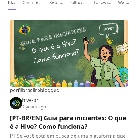
Current page:
Blog
Comments
Replies
Followers
Following
Wallet
perfilbrasil
reblogged
hive-br
2 years ago
[PT-BR/EN] Guia para iniciantes: O que
é a Hive? Como funciona?
PT Se você está em busca de uma plataforma que