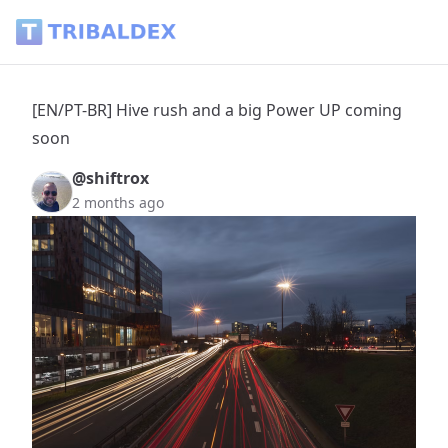
[EN/PT-BR] Hive rush and a big Power UP coming soon - Tri
[EN/PT-BR] Hive rush and a big Power UP coming
soon
@shiftrox
2 months ago