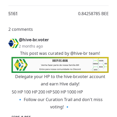
516
1
0.84258785 BEE
2 comments
@hive-br.voter
2 months ago
This post was curated by
@hive-br
team!
Delegate your HP to the
hive-br.voter
account
and earn Hive daily!
50 HP
100 HP
200 HP
500 HP
1000 HP
🔹 Follow our
Curation Trail
and don't miss
voting! 🔹