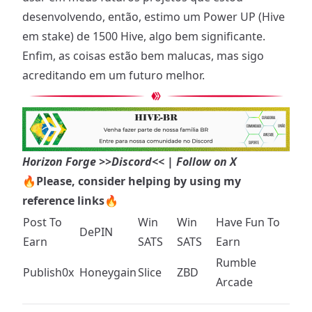
desenvolvendo, então, estimo um Power UP (Hive
em stake) de 1500 Hive, algo bem significante.
Enfim, as coisas estão bem malucas, mas sigo
acreditando em um futuro melhor.
Horizon Forge
>>Discord<<
| Follow on
X
🔥Please, consider helping by using my
reference links🔥
Post To
Win
Win
Have Fun To
DePIN
Earn
SATS
SATS
Earn
Rumble
Publish0x
Honeygain
Slice
ZBD
Arcade