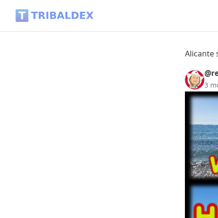
Alicante says hello Hivians! 🇪🇸 @reiseamateur arrived ... 
Alicante 
@re
3 m