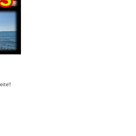
ite!!