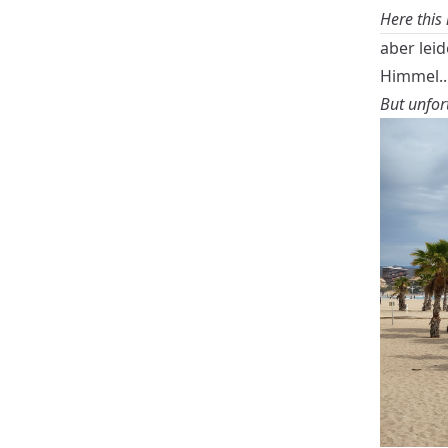
Here this 
aber lei
Himmel...
But unfort