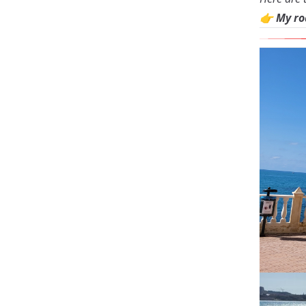
👉 My ro