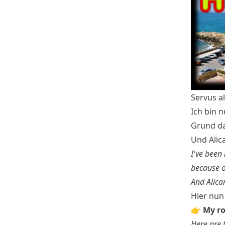
Servus al
Ich bin n
Grund da
Und Alic
I've been 
because o
And Alica
Hier nun
👉 My ro
Here are 