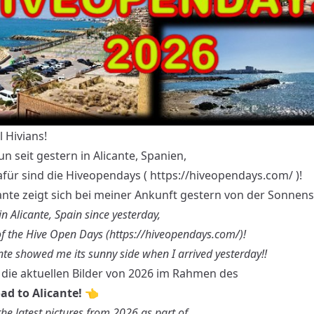
l Hivians!
un seit gestern in Alicante, Spanien,
für sind die Hiveopendays (
https://hiveopendays.com/
)!
ante zeigt sich bei meiner Ankunft gestern von der Sonnense
in Alicante, Spain since yesterday,
f the Hive Open Days (
https://hiveopendays.com/
)!
nte showed me its sunny side when I arrived yesterday!!
 die aktuellen Bilder von 2026 im Rahmen des
ad to Alicante! 👈
the latest pictures from 2026 as part of