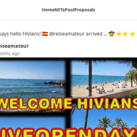
 ⭐️⭐️ ⭐️ - Tribaldex Blog
Home
NFTs
Pool
Proposals
says hello Hivians! 🇪🇸 @reiseamateur arrived ... 🤠 ⭐️⭐️ ⭐️
iseamateur
onths ago