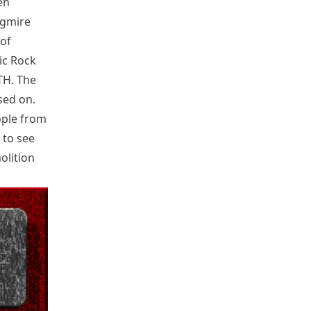
en
ogmire
 of
ic Rock
TH. The
sed on.
ople from
 to see
olition