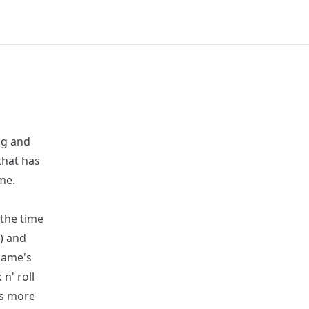
ng and
that has
me.
the time
) and
game's
n' roll
ds more