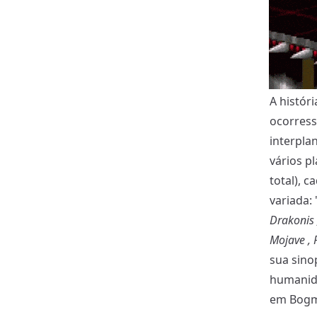
A histór
ocorres
interpla
vários pl
total), 
variada: 
Drakonis 
Mojave , 
sua sino
humanida
em Bogmi