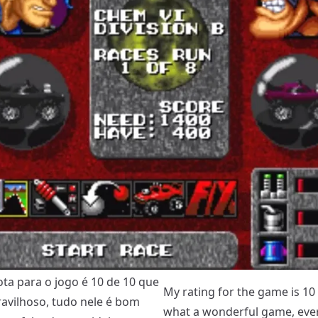
ta para o jogo é 10 de 10 que
My rating for the game is 10 
avilhoso, tudo nele é bom
what a wonderful game, eve