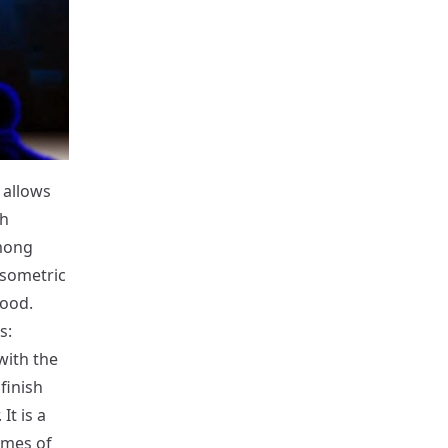
t allows
th
mong
isometric
good.
s:
with the
finish
It is a
games of