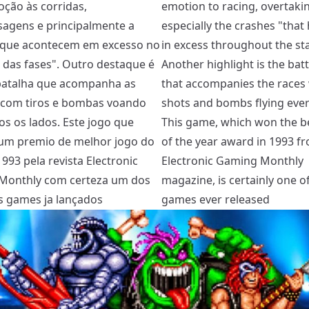
ção às corridas,
emotion to racing, overtaki
sagens e principalmente a
especially the crashes "tha
"que acontecem em excesso no
in excess throughout the st
 das fases". Outro destaque é
Another highlight is the batt
 batalha que acompanha as
that accompanies the races 
 com tiros e bombas voando
shots and bombs flying eve
os os lados. Este jogo que
This game, which won the 
um premio de melhor jogo do
of the year award in 1993 f
993 pela revista Electronic
Electronic Gaming Monthly
Monthly com certeza um dos
magazine, is certainly one o
 games ja lançados
games ever released