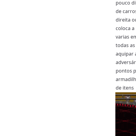
pouco di
de carro
direita o
coloca a
varias e
todas as
aquipar 
adversár
pontos p
armadilh
de itens