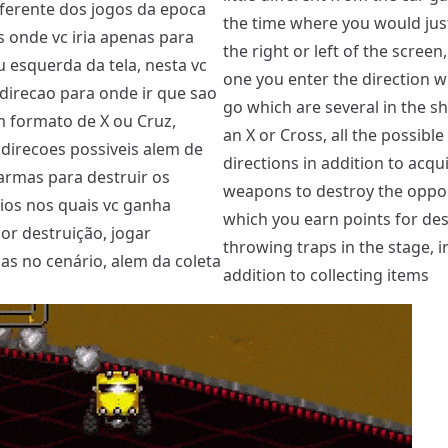
ferente dos jogos da epoca
the time where you would jus
s onde vc iria apenas para
the right or left of the screen,
u esquerda da tela, nesta vc
one you enter the direction w
 direcao para onde ir que sao
go which are several in the s
m formato de X ou Cruz,
an X or Cross, all the possible
 direcoes possiveis alem de
directions in addition to acqu
armas para destruir os
weapons to destroy the oppo
ios nos quais vc ganha
which you earn points for des
or destruição, jogar
throwing traps in the stage, i
as no cenário, alem da coleta
addition to collecting items