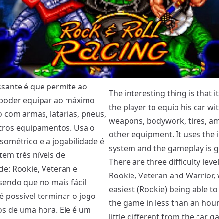
ssante é que permite ao
The interesting thing is that i
poder equipar ao máximo
the player to equip his car wi
o com armas, latarias, pneus,
weapons, bodywork, tires, a
tros equipamentos. Usa o
other equipment. It uses the 
isométrico e a jogabilidade é
system and the gameplay is 
tem três níveis de
There are three difficulty level
de: Rookie, Veteran e
Rookie, Veteran and Warrior, 
 sendo que no mais fácil
easiest (Rookie) being able to 
 é possível terminar o jogo
the game in less than an hour. 
 de uma hora. Ele é um
little different from the car 