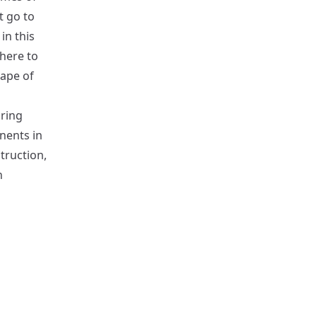
t go to
 in this
here to
hape of
iring
nents in
truction,
n