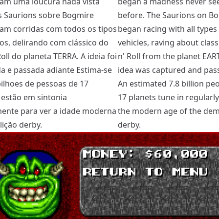
am uma loucura nada vista
began a madness never se
s Saurions sobre Bogmire
before. The Saurions on B
m corridas com todos os tipos
began racing with all types
los, delirando com clássico do
vehicles, raving about class
oll do planeta TERRA. A ideia foi
n' Roll from the planet EAR
a e passada adiante Estima-se
idea was captured and pas
bilhoes de pessoas de 17
An estimated 7.8 billion pe
 estão em sintonia
17 planets tune in regularly
ente para ver a idade moderna
the modern age of the dem
ição derby.
derby.