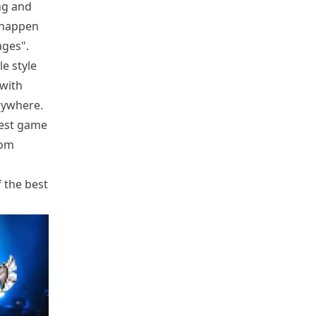
ng and
t happen
ages".
le style
with
rywhere.
best game
rom
f the best