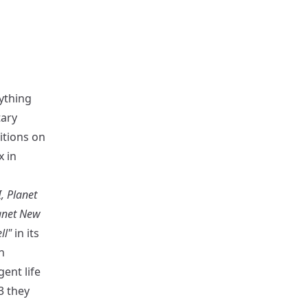
rything
tary
tions on
x in
, Planet
anet New
ll"
in its
n
ent life
3 they