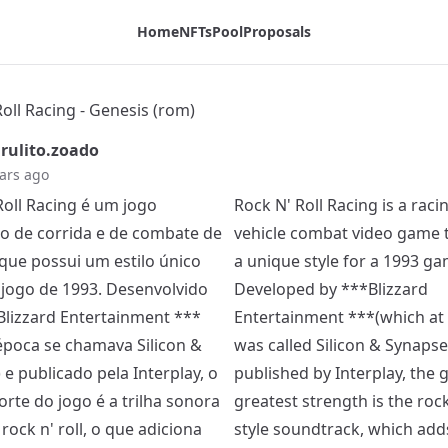
Home
NFTs
Pool
Proposals
oll Racing - Genesis (rom)
rulito.zoado
ars ago
Roll Racing é um jogo
Rock N' Roll Racing is a raci
co de corrida e de combate de
vehicle combat video game 
 que possui um estilo único
a unique style for a 1993 ga
jogo de 1993. Desenvolvido
Developed by ***Blizzard
Blizzard Entertainment ***
Entertainment ***(which at 
época se chamava Silicon &
was called Silicon & Synapse
e publicado pela Interplay, o
published by Interplay, the 
orte do jogo é a trilha sonora
greatest strength is the rock 
 rock n' roll, o que adiciona
style soundtrack, which ad