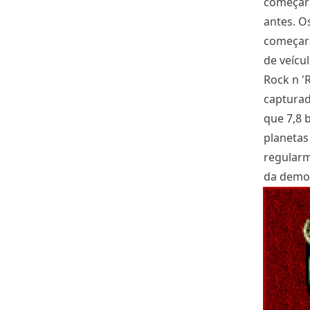
começar
antes. O
começara
de veícu
Rock n 'R
capturad
que 7,8 
planetas
regularm
da demol