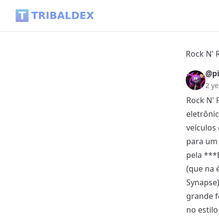
Rock N' Roll Racing - Genesis (rom) - Tribaldex Blog
Rock N' R
@pi
2 ye
Rock N' 
eletrôni
veículos
para um 
pela ***
(que na 
Synapse) 
grande f
no estilo