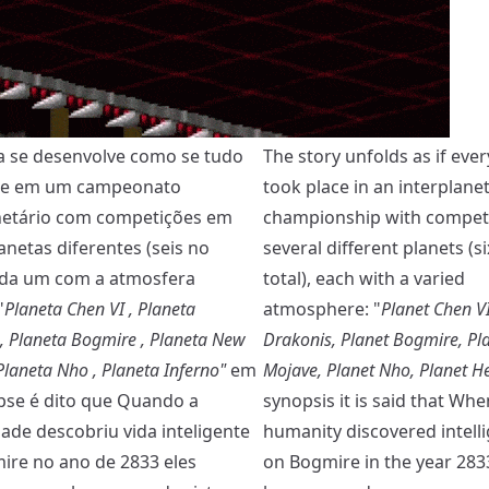
ia se desenvolve como se tudo
The story unfolds as if eve
se em um campeonato
took place in an interplane
netário com competições em
championship with competi
anetas diferentes (seis no
several different planets (si
cada um com a atmosfera
total), each with a varied
"
Planeta Chen VI , Planeta
atmosphere: "
Planet Chen VI
, Planeta Bogmire , Planeta New
Drakonis, Planet Bogmire, Pl
Planeta Nho , Planeta Inferno"
em
Mojave, Planet Nho, Planet He
pse é dito que Quando a
synopsis it is said that Whe
de descobriu vida inteligente
humanity discovered intellig
re no ano de 2833 eles
on Bogmire in the year 283