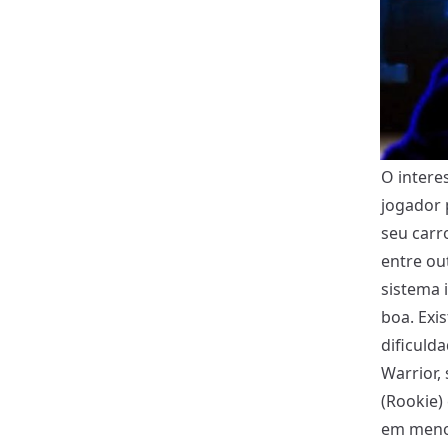
O intere
jogador 
seu carr
entre ou
sistema 
boa. Exis
dificulda
Warrior,
(Rookie)
em menos