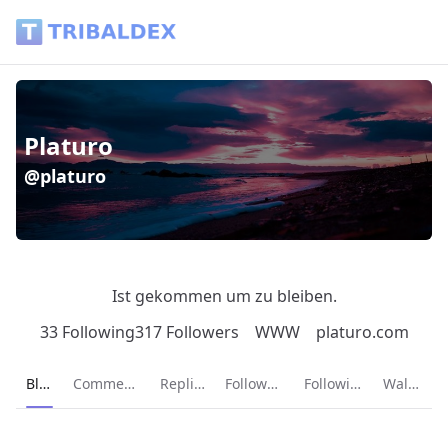
Platuro (@platuro) - Tribaldex Blog
Platuro
@platuro
Ist gekommen um zu bleiben.
33 Following
317 Followers
WWW
platuro.com
Current page:
Blog
Comments
Replies
Followers
Following
Wallet