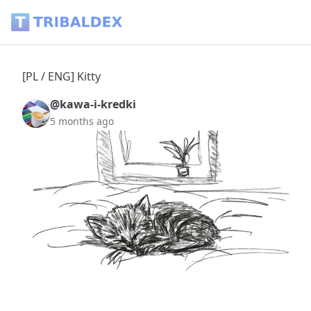
[PL / ENG] Kitty - Tribaldex Blog
[PL / ENG] Kitty
@kawa-i-kredki
5 months ago