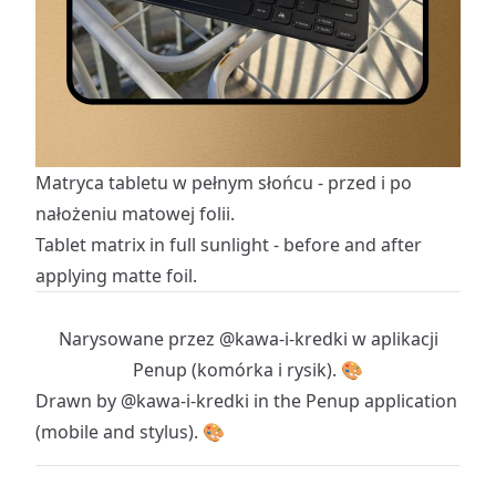
Matryca tabletu w pełnym słońcu - przed i po
nałożeniu matowej folii.
Tablet matrix in full sunlight - before and after
applying matte foil.
Narysowane przez
@kawa-i-kredki
w aplikacji
Penup (komórka i rysik). 🎨
Drawn by
@kawa-i-kredki
in the Penup application
(mobile and stylus). 🎨