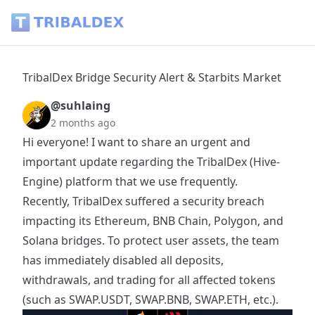
TribalDex Bridge Security Alert & Starbits Market - Tribalde
TribalDex Bridge Security Alert & Starbits Market
@suhlaing
2 months ago
​Hi everyone! I want to share an urgent and
important update regarding the TribalDex (Hive-
Engine) platform that we use frequently.
​Recently, TribalDex suffered a security breach
impacting its Ethereum, BNB Chain, Polygon, and
Solana bridges. To protect user assets, the team
has immediately disabled all deposits,
withdrawals, and trading for all affected tokens
(such as SWAP.USDT, SWAP.BNB, SWAP.ETH, etc.).