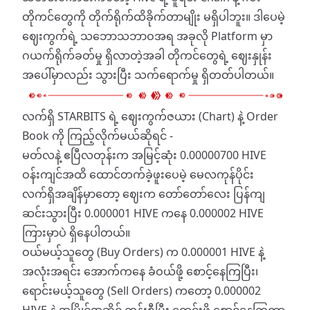
တိုကင်တွေကို တိုက်ရိုက်ထိခိုက်တာမျိုး မရှိပါဘူး။ ဒါပေမဲ့
ဈေးကွက်ရဲ့ သဘောသဘာဝအရ အခုလို Platform မှာ
ဂယက်ရိုက်ခတ်မှု ရှိလာတဲ့အခါ တိုကင်တွေရဲ့ ဈေးနှုန်း
အပေါ်မှာလည်း သွားပြီး သက်ရောက်မှု ရှိတတ်ပါတယ်။
​လက်ရှိ STARBITS ရဲ့ ဈေးကွက်ဇယား (Chart) နဲ့ Order
Book ကို ကြည့်လိုက်မယ်ဆိုရင် -
​မတ်လနဲ့ ဧပြီလတုန်းက အမြင့်ဆုံး 0.00000700 HIVE
ဝန်းကျင်အထိ ထောင်တက်ခဲ့ဖူးပေမဲ့ မေလကုန်ပိုင်း
လက်ရှိအချိန်မှာတော့ ဈေးက တော်တော်လေး ပြန်ကျ
ဆင်းသွားပြီး 0.000001 HIVE ကနေ 0.000002 HIVE
ကြားမှာပဲ ရှိနေပါတယ်။
​ဝယ်မယ့်သူတွေ (Buy Orders) က 0.000001 HIVE နဲ့
အလုံးအရင်း အောက်ကနေ ခံဝယ်ဖို့ စောင့်နေကြပြီး၊
ရောင်းမယ့်သူတွေ (Sell Orders) ကတော့ 0.000002
HIVE နဲ့ အပြိုင်အဆိုင် တန်းစီပြီး ရောင်းဖို့ စောင့်နေကြတာ