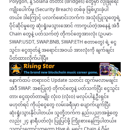
Polygon, နဲ့ Solana တံတား (Bridges) တွေမှာ လုံခြုံရေး
ကျိုးပေါက်မှု (Security Breach) တစ်ခု ဖြစ်ပွားခဲ့ပါ
တယ်။ ဒါကြောင့် ပလက်ဖောင်းဘက်က အသုံးပြုသူတွေရဲ့
ပိုင်ဆိုင်မှုတွေ ဆုံးရှုံးမသွားအောင် ကာကွယ်တဲ့အနေနဲ့ အဲဒီ
Chain တွေနဲ့ ပတ်သက်တဲ့ တိုကင်တွေအားလုံး (ဥပမာ-
SWAP.USDT, SWAP.BNB, SWAP.ETH စတာတွေ) ရဲ့ ငွေ
သွင်း၊ ငွေထုတ်နဲ့ အရောင်းအဝယ် အားလုံးကို ချက်ချင်း
ပိတ်ထားလိုက်ပါပြီ။
​နောက်ထပ် တရားဝင် Update သတင်း ထွက်မလာမချင်း
အဲဒီ SWAP. အစပြုတဲ့ တိုကင်တွေနဲ့ ပတ်သက်ပြီး ငွေသွင်း
တာ၊ ငွေထုတ်တာမျိုး လုံးဝ (လုံးဝ) မလုပ်ပါနဲ့ဦးရှင်။
မဟုတ်ရင် ကိုယ့်ငွေတွေ လမ်းခရီးမှာ ပျောက်ပျက်ပြီး
ဆုံးရှုံးသွားနိုင်ပါတယ်။ သူတို့ဘက်က နည်းပညာအဖွဲ့တွေ
လည်း ၂၄ နာရီပတ်လုံး ပြုပြင်ဖို့ ကြိုးစားနေကြပါတယ်။
​သတင်းကောင်းကတော့ Hive ရဲ့ မူရင်း Chain နဲ့ ဂိမ်း