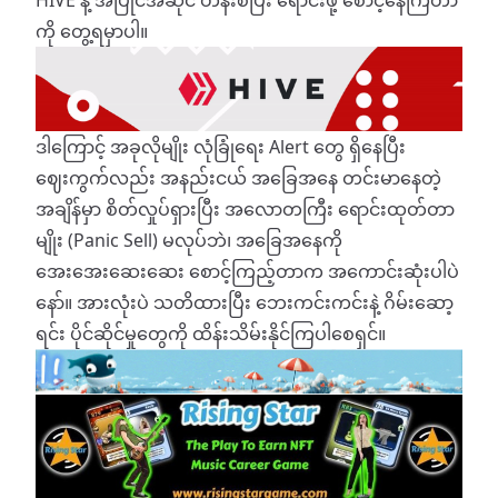
ကို တွေ့ရမှာပါ။
​ဒါကြောင့် အခုလိုမျိုး လုံခြုံရေး Alert တွေ ရှိနေပြီး
ဈေးကွက်လည်း အနည်းငယ် အခြေအနေ တင်းမာနေတဲ့
အချိန်မှာ စိတ်လှုပ်ရှားပြီး အလောတကြီး ရောင်းထုတ်တာ
မျိုး (Panic Sell) မလုပ်ဘဲ၊ အခြေအနေကို
အေးအေးဆေးဆေး စောင့်ကြည့်တာက အကောင်းဆုံးပါပဲ
နော်။ အားလုံးပဲ သတိထားပြီး ဘေးကင်းကင်းနဲ့ ဂိမ်းဆော့
ရင်း ပိုင်ဆိုင်မှုတွေကို ထိန်းသိမ်းနိုင်ကြပါစေရှင်။