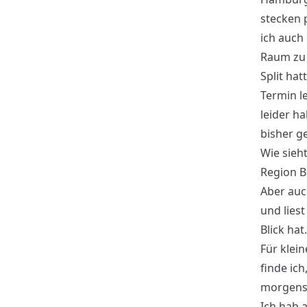
stecken 
ich auch
Raum zu
Split hat
Termin le
leider h
bisher ge
Wie sieht
Region B
Aber auch
und lies
Blick hat.
Für klein
finde ich
morgens 
Ich hab 