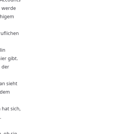
s werde
chigem
ruflichen
lin
er gibt.
n der
an sieht
f dem
 hat sich,
.
, ob sie