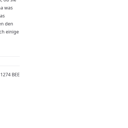
ma was
das
en den
ch einige
31274 BEE