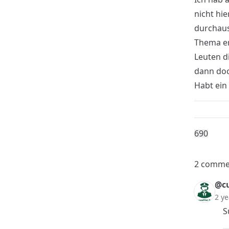
nicht hi
durchaus 
Thema er
Leuten di
dann do
Habt ein
69
0
2 comme
@c
2 ye
S