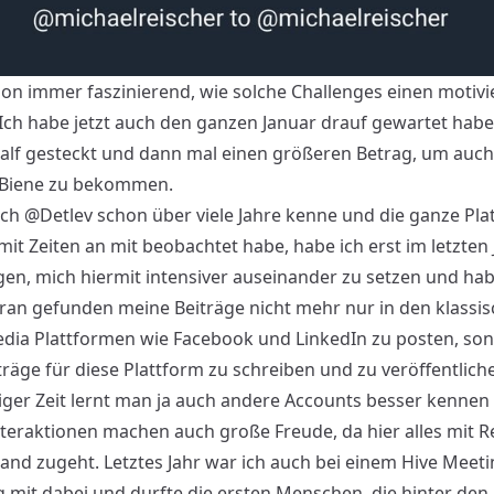
chon immer faszinierend, wie solche Challenges einen motivi
Ich habe jetzt auch den ganzen Januar drauf gewartet habe
half gesteckt und dann mal einen größeren Betrag, um auch
 Biene zu bekommen.
ich
@Detlev
schon über viele Jahre kenne und die ganze Pla
it Zeiten an mit beobachtet habe, habe ich erst im letzten 
en, mich hiermit intensiver auseinander zu setzen und ha
ran gefunden meine Beiträge nicht mehr nur in den klassi
edia Plattformen wie Facebook und LinkedIn zu posten, so
träge für diese Plattform zu schreiben und zu veröffentlich
iger Zeit lernt man ja auch andere Accounts besser kennen
nteraktionen machen auch große Freude, da hier alles mit R
and zugeht. Letztes Jahr war ich auch bei einem Hive Meeti
mit dabei und durfte die ersten Menschen, die hinter den