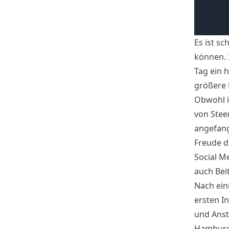
Es ist s
können. 
Tag ein 
größere
Obwohl 
von Steem
angefang
Freude d
Social M
auch Bei
Nach ein
ersten I
und Anst
Hamburg 