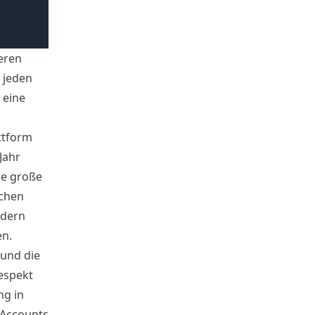
eren
 jeden
 eine
ttform
Jahr
be große
schen
ndern
en.
 und die
espekt
ng in
 Accounts