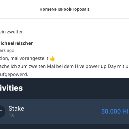
Home
NFTs
Pool
Proposals
in zweiter
chaelreischer
ars ago
tion, mal vorangestellt 👍
che ich zum zweiten Mal bei dem Hive power up Day mit 
aufgepowerd.