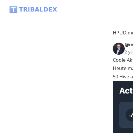
HPUD mein zweiter - Tribaldex Blog
HPUD me
@mi
2 ye
Coole Ak
Heute ma
50 Hive 