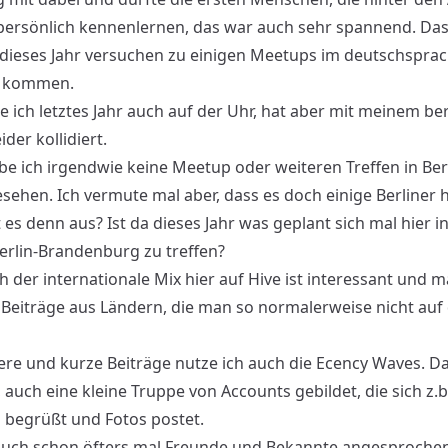
persönlich kennenlernen, das war auch sehr spannend. Da
 dieses Jahr versuchen zu einigen Meetups im deutschspra
 kommen.
te ich letztes Jahr auch auf der Uhr, hat aber mit meinem be
ider kollidiert.
abe ich irgendwie keine Meetup oder weiteren Treffen in Ber
sehen. Ich vermute mal aber, dass es doch einige Berliner hi
 es denn aus? Ist da dieses Jahr was geplant sich mal hier i
erlin-Brandenburg zu treffen?
 der internationale Mix hier auf Hive ist interessant und m
t Beiträge aus Ländern, die man so normalerweise nicht au
ere und kurze Beiträge nutze ich auch die Ecency Waves. Da
, auch eine kleine Truppe von Accounts gebildet, die sich z.b
begrüßt und Fotos postet.
auch schon öfters mal Freunde und Bekannte angesprochen