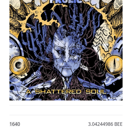
164
0
3.04244986 BEE